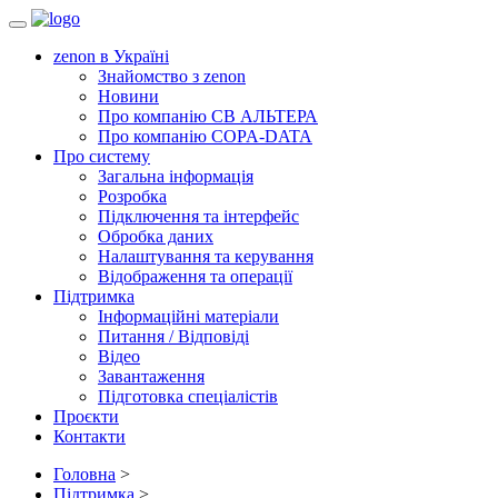
Toggle
navigation
zenon в Україні
Знайомство з zenon
Новини
Про компанію СВ АЛЬТЕРА
Про компанію COPA-DATA
Про систему
Загальна інформація
Розробка
Підключення та інтерфейс
Обробка даних
Налаштування та керування
Відображення та операції
Підтримка
Інформаційні матеріали
Питання / Відповіді
Відео
Завантаження
Підготовка спеціалістів
Проєкти
Контакти
Головна
>
Підтримка
>