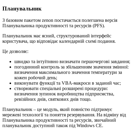
Планувальник
З базовим пакетом zenon постачається полегшена версія
Планувальника продуктивності та ресурсів (PFS).
Планувальник має ясний, структурований інтерфейс
користувача, що відповідає календарній схемі подання.
Це дозволяє:
швидко та інтуїтивно визначати першочергові завдання;
погодинний контроль за збільшенням значення змінної:
визначення максимального значення температури за
кожен робочий день;
виконувати функції та VBA-макроси в заданий час;
створювати спеціальні розширені процедури:
визначення зупинок виробництва підприємства,
ревізійних днів, святкових днів тощо.
Планувальник – це модуль, який повністю підтримує
мережеві технології та поняття резервування. На відміну від
Планувальника продуктивності та ресурсів, звичайний
планувальник доступний також під Windows CE.