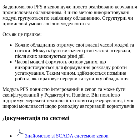
За допомогою PFS в zenon дуже просто реалізовано керування
промисловим обладнанням. З цією метою використовувані
модулі групуються по задіяниму обладнанню. Структурні чи
промислові умови логічно моделюються.
Ось як це працює:
Кожне обладнання отримує свої власні часові моделі та
списки. Можуть бути визначені різні часові інтервали,
після яких виконуються різні дії.
Часові моделі формують основу даних, що
використовуються для формування розкладу роботи
устаткування. Таким чином, здійснюється позмінна
робота, яка враховує перерви та зупинку обладнання.
Модуль PFS повністю інтегрований в zenon та може бути
сконфігурований у Редакторі та Runtime. Він повністю
підтримує мережеві технології та поняття резервування, і має
широкі можливості щодо розподілу авторизацій користувачів.
Документація по системі
Знайомство зі SCADA системою zenon