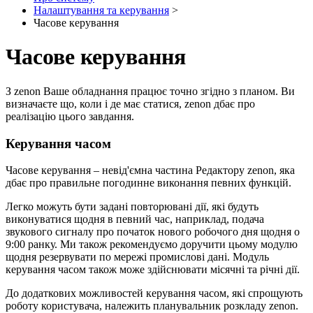
Налаштування та керування
>
Часове керування
Часове керування
З zenon Ваше обладнання працює точно згідно з планом. Ви
визначаєте що, коли і де має статися, zenon дбає про
реалізацію цього завдання.
Керування часом
Часове керування – невід'ємна частина Редактору zenon, яка
дбає про правильне погодинне виконання певних функцій.
Легко можуть бути задані повторювані дії, які будуть
виконуватися щодня в певний час, наприклад, подача
звукового сигналу про початок нового робочого дня щодня о
9:00 ранку. Ми також рекомендуємо доручити цьому модулю
щодня резервувати по мережі промислові дані. Модуль
керування часом також може здійснювати місячні та річні дії.
До додаткових можливостей керування часом, які спрощують
роботу користувача, належить планувальник розкладу zenon.