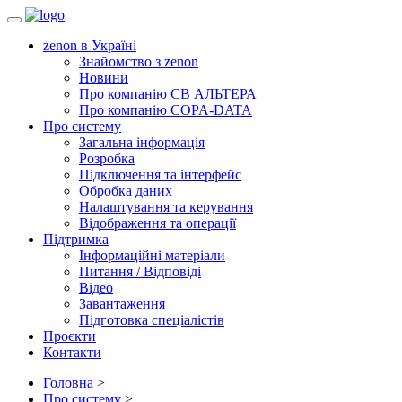
Toggle
navigation
zenon в Україні
Знайомство з zenon
Новини
Про компанію СВ АЛЬТЕРА
Про компанію COPA-DATA
Про систему
Загальна інформація
Розробка
Підключення та інтерфейс
Обробка даних
Налаштування та керування
Відображення та операції
Підтримка
Інформаційні матеріали
Питання / Відповіді
Відео
Завантаження
Підготовка спеціалістів
Проєкти
Контакти
Головна
>
Про систему
>