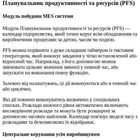
Планувальник продуктивності та ресурсів (PFS)
Модуль побудови MES системи
Модуль Планувальник продуктивності та ресурсів (PFS) —
календар підприємства, який точно керує всім обладнанням та
виробничими процесами за датою, часом чи подією.
PFS можна порівняти з дуже складним таймером із тактовим
генератором, який виконує завдання у чітко встановлений або
відносний час. Наприклад, з його допомогою можна
змінювати цільове значення змінної у певний час, або
запускати на виконання певну функцію.
Залежно від налаштувань, ці дії виконуються або в певний час
або циклічно.
Які дії повинні виконуватись визначено у спеціальних
списках. Розклади нижчого рівня автоматично включають
високорівневі розклади та можуть бути розширені за
допомогою часових шаблонів. Календар пов'язує моделі часу з
розкладами та безпомилково їх відображає.
Центральне керування усім виробництвом