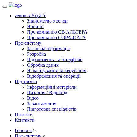
Toggle
navigation
zenon в Україні
Знайомство з zenon
Новини
Про компанію СВ АЛЬТЕРА
Про компанію COPA-DATA
Про систему
Загальна інформація
Розробка
Підключення та інтерфейс
Обробка даних
Налаштування та керування
Відображення та операції
Підтримка
Інформаційні матеріали
Питання / Відповіді
Відео
Завантаження
Підготовка спеціалістів
Проєкти
Контакти
Головна
>
Про систему
>