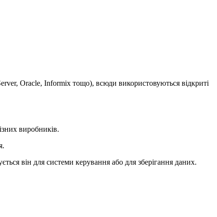
rver, Oracle, Informix тощо), всюди використовуються відкриті
ізних виробників.
я.
ується він для системи керування або для зберігання даних.