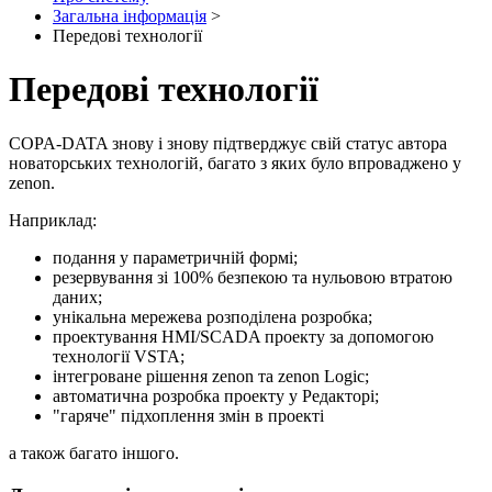
Загальна інформація
>
Передові технології
Передові технології
COPA-DATA знову і знову підтверджує свій статус автора
новаторських технологій, багато з яких було впроваджено у
zenon.
Наприклад:
подання у параметричній формі;
резервування зі 100% безпекою та нульовою втратою
даних;
унікальна мережева розподілена розробка;
проектування HMI/SCADA проекту за допомогою
технології VSTA;
інтегроване рішення zenon та zenon Logic;
автоматична розробка проекту у Редакторі;
"гаряче" підхоплення змін в проекті
а також багато іншого.