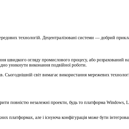
редових технологій. Децентралізовані системи — добрий прикла
чення швидкого огляду промислового процесу, або розрахований на
хідно уникнути виконання подвійної роботи.
в. Сьогоднішній світ вимагає використання мережевих технологій
ворити повністю незалежні проекти, будь то платформа Windows,
них платформах, але і існуюча конфігурація може бути інтегрова