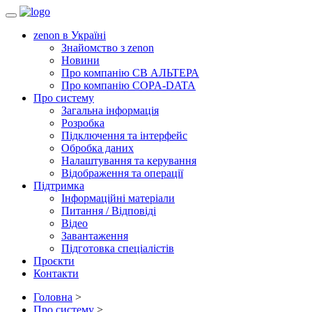
Toggle
navigation
zenon в Україні
Знайомство з zenon
Новини
Про компанію СВ АЛЬТЕРА
Про компанію COPA-DATA
Про систему
Загальна інформація
Розробка
Підключення та інтерфейс
Обробка даних
Налаштування та керування
Відображення та операції
Підтримка
Інформаційні матеріали
Питання / Відповіді
Відео
Завантаження
Підготовка спеціалістів
Проєкти
Контакти
Головна
>
Про систему
>