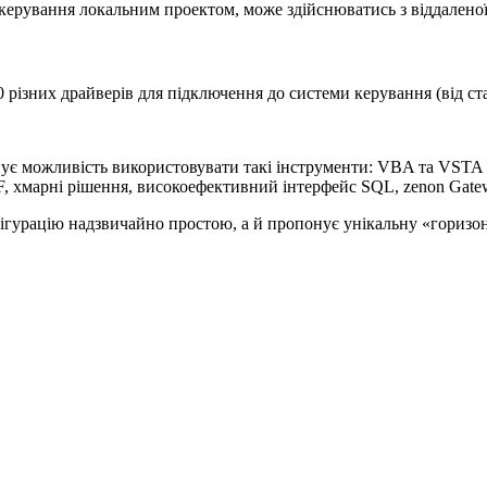
 керування локальним проектом, може здійснюватись з віддаленої
0 різних драйверів для підключення до системи керування (від с
 існує можливість використовувати такі інструменти: VBA та VS
, хмарні рішення, високоефективний інтерфейс SQL, zenon Gatewa
фігурацію надзвичайно простою, а й пропонує унікальну «горизо