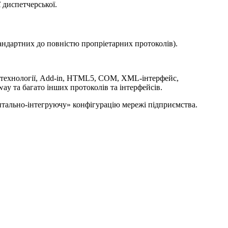
 диспетчерської.
тандартних до повністю пропріетарних протоколів).
TA технології, Add-in, HTML5, COM, XML-інтерфейс,
y та багато інших протоколів та інтерфейсів.
нтально-інтегруючу» конфігурацію мережі підприємства.