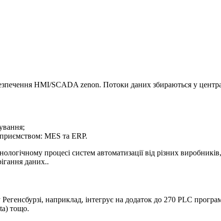
езпечення HMI/SCADA zenon. Потоки даних збираються у централь
рування;
дприємством: MES та ERP.
логічному процесі систем автоматизації від різних виробників, 
рігання даних..
егенсбурзі, наприклад, інтегрує на додаток до 270 PLC програм
ta) тощо.