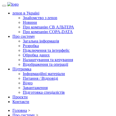
Toggle
navigation
zenon в Україні
Знайомство з zenon
Новини
Про компанію СВ АЛЬТЕРА
Про компанію COPA-DATA
Про систему
Загальна інформація
Розробка
Підключення та інтерфейс
Обробка даних
Налаштування та керування
Відображення та операції
Підтримка
Інформаційні матеріали
Питання / Відповіді
Відео
Завантаження
Підготовка спеціалістів
Проєкти
Контакти
Головна
>
Про систему
>