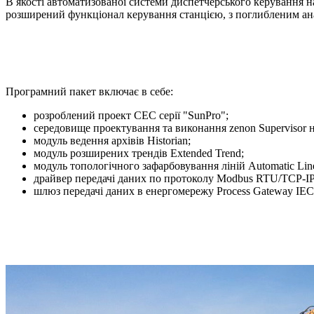
В якості автоматизованої системи диспетчерського керування 
розширений функціонал керування станцією, з поглибленим ан
Програмний пакет включає в себе:
розроблений проект СЕС серії "SunPro";
середовище проектування та виконання zenon Supervisor н
модуль ведення архівів Historian;
модуль розширених трендів Extended Trend;
модуль топологічного зафарбовування ліній Automatic Line
драйвер передачі даних по протоколу Modbus RTU/TCP-IP
шлюз передачі даних в енергомережу Process Gateway IEC