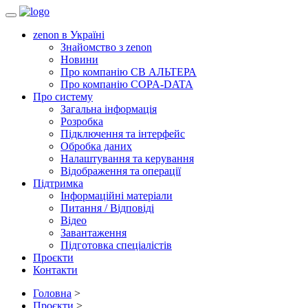
Toggle
navigation
zenon в Україні
Знайомство з zenon
Новини
Про компанію СВ АЛЬТЕРА
Про компанію COPA-DATA
Про систему
Загальна інформація
Розробка
Підключення та інтерфейс
Обробка даних
Налаштування та керування
Відображення та операції
Підтримка
Інформаційні матеріали
Питання / Відповіді
Відео
Завантаження
Підготовка спеціалістів
Проєкти
Контакти
Головна
>
Проєкти
>