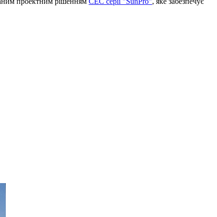
ованим проектним рішенням
СЕС серії "SunPro"
, яке забезпечує