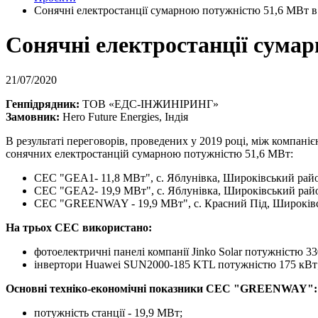
Сонячні електростанції сумарною потужністю 51,6 МВт в
Сонячні електростанції сумар
21/07/2020
Генпідрядник:
ТОВ «ЕДС-ІНЖИНІРИНГ»
Замовник:
Hero Future Energies, Індія
В результаті переговорів, проведених у 2019 році, між компан
сонячних електростанцій сумарною потужністю 51,6 МВт:
СЕС "GEA1- 11,8 МВт", с. Яблунівка, Широківський райо
СЕС "GEA2- 19,9 МВт", с. Яблунівка, Широківський райо
СЕС "GREENWAY - 19,9 МВт", с. Красний Під, Широківсь
На трьох СЕС використано:
фотоелектричні панелі компанії Jinko Solar потужністю 33
інвертори Huawei SUN2000-185 KTL потужністю 175 кВт
Основні техніко-економічні показники СЕС "GREENWAY":
потужність станції - 19,9 МВт;