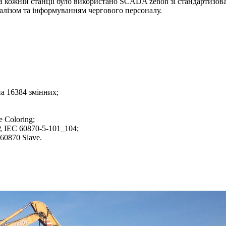
на кожній станції було використано SCADA zenon зі стандартиз
алізом та інформуванням чергового персоналу.
а 16384 змінних;
 Coloring;
, IEC 60870-5-101_104;
60870 Slave.