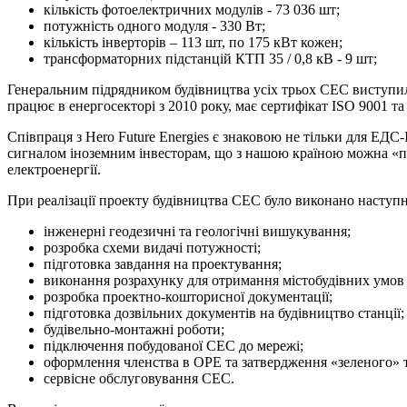
кількість фотоелектричних модулів - 73 036 шт;
потужність одного модуля - 330 Вт;
кількість інверторів – 113 шт, по 175 кВт кожен;
транcформаторних підстанцій КТП 35 / 0,8 кВ - 9 шт;
Генеральним підрядником будівництва усіх трьох СЕС виступ
працює в енергосекторі з 2010 року, має сертифікат ISO 9001 та 
Співпраця з Hero Future Energies є знаковою не тільки для ЕДС
сигналом іноземним інвесторам, що з нашою країною можна «пра
електроенергії.
При реалізації проекту будівництва СЕС було виконано наступн
інженерні геодезичні та геологічні вишукування;
розробка схеми видачі потужності;
підготовка завдання на проектування;
виконання розрахунку для отримання містобудівних умов 
розробка проектно-кошторисної документації;
підготовка дозвільних документів на будівництво станції;
будівельно-монтажні роботи;
підключення побудованої СЕС до мережі;
оформлення членства в ОРЕ та затвердження «зеленого» 
сервісне обслуговування СЕС.