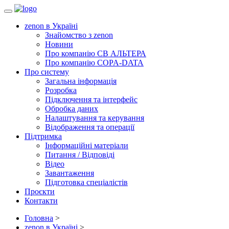
Toggle
navigation
zenon в Україні
Знайомство з zenon
Новини
Про компанію СВ АЛЬТЕРА
Про компанію COPA-DATA
Про систему
Загальна інформація
Розробка
Підключення та інтерфейс
Обробка даних
Налаштування та керування
Відображення та операції
Підтримка
Інформаційні матеріали
Питання / Відповіді
Відео
Завантаження
Підготовка спеціалістів
Проєкти
Контакти
Головна
>
zenon в Україні
>