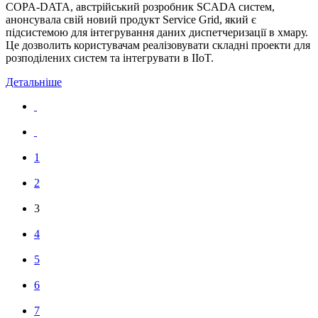
COPA-DATA, австрійський розробник SCADA систем,
анонсувала свій новий продукт Service Grid, який є
підсистемою для інтегрування даних диспетчеризації в хмару.
Це дозволить користувачам реалізовувати складні проекти для
розподілених систем та інтегрувати в IIoT.
Детальніше
1
2
3
4
5
6
7