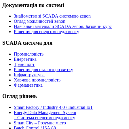
Документація по системі
Знайомство зі SCADA системою zenon
Огляд можливостей zenon
Навчальні матеріали SCADA zenon. Базовий курс
Рішення для енергоменеджменту
SCADA система для
Промисловість
Енергетика
Транспорт
Рішення для сталого розвитку
Інфраструктура
Харчова промисловість
Фармацевтика
Огляд рішень
Smart Factory / Industry 4.0 / Industrial IoT
Energy Data Management System
– Система енергоменеджменту
Smart City – Розумне місто
Batch Control / ISA 88