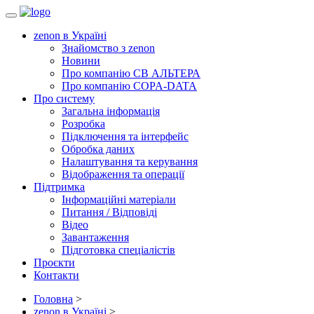
Toggle
navigation
zenon в Україні
Знайомство з zenon
Новини
Про компанію СВ АЛЬТЕРА
Про компанію COPA-DATA
Про систему
Загальна інформація
Розробка
Підключення та інтерфейс
Обробка даних
Налаштування та керування
Відображення та операції
Підтримка
Інформаційні матеріали
Питання / Відповіді
Відео
Завантаження
Підготовка спеціалістів
Проєкти
Контакти
Головна
>
zenon в Україні
>