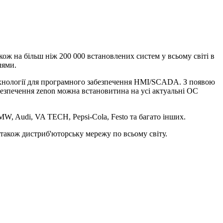
ож на більш ніж 200 000 встановлених систем у всьому світі в
лями.
ехнології для програмного забезпечення HMI/SCADA. З появою
безпечення zenon можна встановитина на усі актуальні ОС
, Audi, VA TECH, Pepsi-Cola, Festo та багато інших.
 також дистриб'юторську мережу по всьому світу.