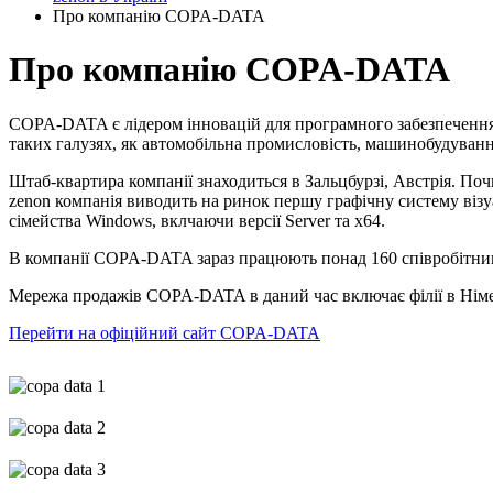
Про компанію COPA-DATA
Про компанію COPA-DATA
COPA-DATA є лідером інновацій для програмного забезпечення HM
таких галузях, як автомобільна промисловість, машинобудування
Штаб-квартира компанії знаходиться в Зальцбурзі, Австрія. П
zenon компанія виводить на ринок першу графічну систему візу
сімейства Windows, вклчаючи версії Server та x64.
В компанії COPA-DATA зараз працюють понад 160 співробітникі
Мережа продажів COPA-DATA в даний час включає філії в Німечч
Перейти на офіційний сайт COPA-DATA